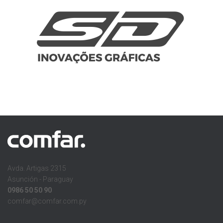
Avda. Artigas 2315
Asunción - Paraguay
0986 50 50 90
comfar@comfar.com.py