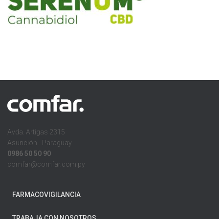
Avda. Artigas 2315
Asunción - Paraguay
0986 50 50 90
comfar@comfar.com.py
FARMACOVIGILANCIA
TRABAJA CON NOSOTROS